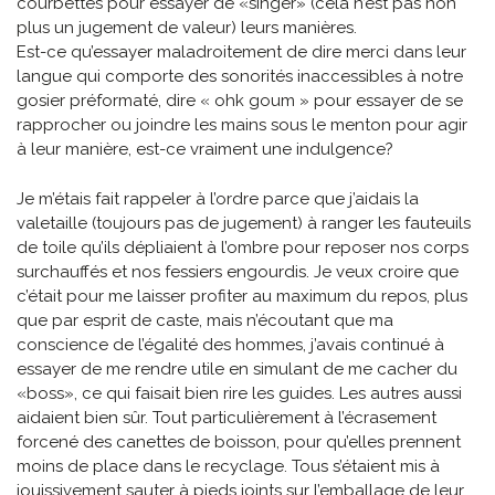
courbettes pour essayer de «singer» (cela n’est pas non
plus un jugement de valeur) leurs manières.
Est-ce qu’essayer maladroitement de dire merci dans leur
langue qui comporte des sonorités inaccessibles à notre
gosier préformaté, dire « ohk goum » pour essayer de se
rapprocher ou joindre les mains sous le menton pour agir
à leur manière, est-ce vraiment une indulgence?
Je m’étais fait rappeler à l’ordre parce que j’aidais la
valetaille (toujours pas de jugement) à ranger les fauteuils
de toile qu’ils dépliaient à l’ombre pour reposer nos corps
surchauffés et nos fessiers engourdis. Je veux croire que
c’était pour me laisser profiter au maximum du repos, plus
que par esprit de caste, mais n’écoutant que ma
conscience de l’égalité des hommes, j’avais continué à
essayer de me rendre utile en simulant de me cacher du
«boss», ce qui faisait bien rire les guides. Les autres aussi
aidaient bien sûr. Tout particulièrement à l’écrasement
forcené des canettes de boisson, pour qu’elles prennent
moins de place dans le recyclage. Tous s’étaient mis à
jouissivement sauter à pieds joints sur l’emballage de leur