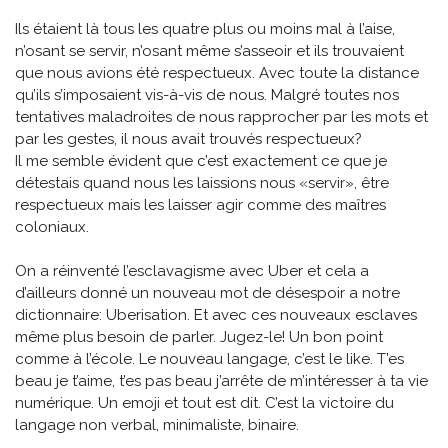
Ils étaient là tous les quatre plus ou moins mal à l’aise,
n’osant se servir, n’osant même s’asseoir et ils trouvaient
que nous avions été respectueux. Avec toute la distance
qu’ils s’imposaient vis-à-vis de nous. Malgré toutes nos
tentatives maladroites de nous rapprocher par les mots et
par les gestes, il nous avait trouvés respectueux?
Il me semble évident que c’est exactement ce que je
détestais quand nous les laissions nous «servir», être
respectueux mais les laisser agir comme des maîtres
coloniaux.
On a réinventé l’esclavagisme avec Uber et cela a
d’ailleurs donné un nouveau mot de désespoir a notre
dictionnaire: Uberisation. Et avec ces nouveaux esclaves
même plus besoin de parler. Jugez-le! Un bon point
comme à l’école. Le nouveau langage, c’est le like. T’es
beau je t’aime, t’es pas beau j’arrête de m’intéresser à ta vie
numérique. Un emoji et tout est dit. C’est la victoire du
langage non verbal, minimaliste, binaire.